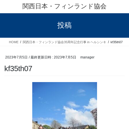
コ
ナ
関西日本・フィンランド協会
ン
ビ
テ
ゲ
ン
ー
投稿
ツ
シ
へ
ョ
ス
ン
HOME
関西日本・フィンランド協会35周年記念行事 in ヘルシンキ
kf35th07
キ
に
ッ
移
プ
動
2023年7月5日
/ 最終更新日時 :
2023年7月5日
manager
kf35th07