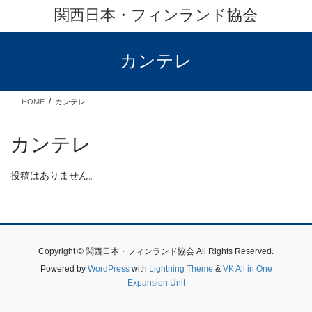
コ
ナ
関西日本・フィンランド協会
ン
ビ
テ
ゲ
ン
ー
カンテレ
ツ
シ
へ
ョ
ス
ン
HOME
カンテレ
キ
に
ッ
移
プ
動
カンテレ
投稿はありません。
Copyright © 関西日本・フィンランド協会 All Rights Reserved.
Powered by
WordPress
with
Lightning Theme
&
VK All in One
Expansion Unit